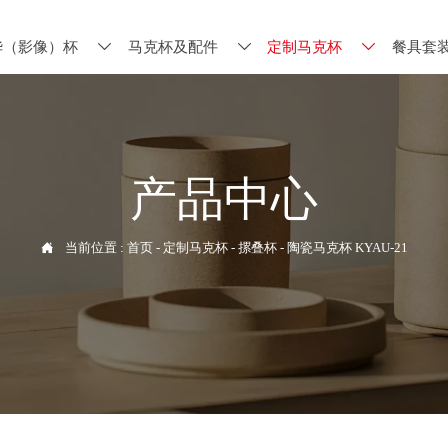
华（影像）杯
马克杯及配件
定制马克杯
餐具套



产品中心

当前位置 :
首页
-
定制马克杯
-
摞叠杯
-
陶瓷马克杯 KYAU-21