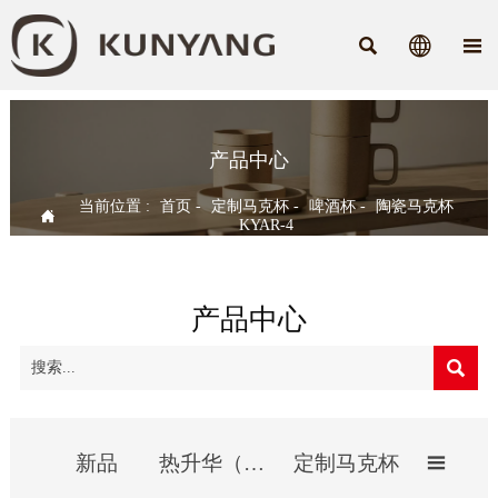



产品中心
当前位置 :
首页
-
定制马克杯
-
啤酒杯
-
陶瓷马克杯

KYAR-4
产品中心

新品
热升华（影像）杯
定制马克杯
