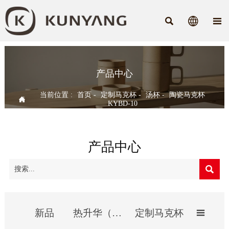



产品中心
当前位置 :
首页
-
定制马克杯
-
汤杯
-
陶瓷马克杯

KYBD-10
产品中心

新品
热升华（影像）杯
定制马克杯
