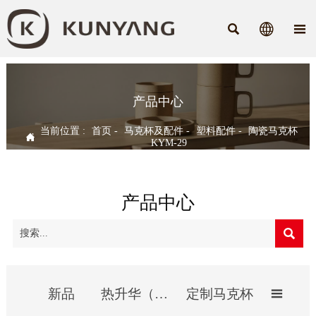



产品中心
当前位置 :
首页
-
马克杯及配件
-
塑料配件
-
陶瓷马克杯

KYM-29
产品中心

新品
热升华（影像）杯
定制马克杯
