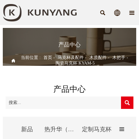



产品中心
当前位置 :
首页
-
马克杯及配件
-
木质配件
-
木把手
-

陶瓷马克杯 KYAM-5
产品中心

新品
热升华（影像）杯
定制马克杯
