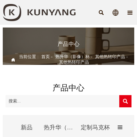



产品中心
当前位置 :
首页
-
热升华（影像）杯
-
其他热转印产品
-

其他热转印产品
产品中心

新品
热升华（影像）杯
定制马克杯
