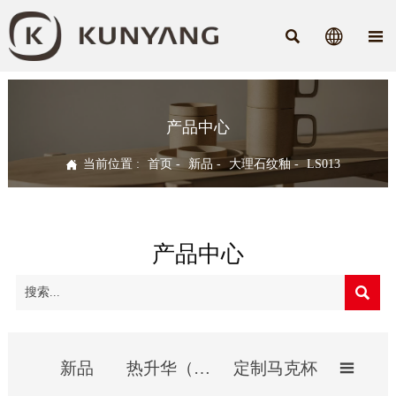



产品中心

当前位置 :
首页
-
新品
-
大理石纹釉
-
LS013
产品中心

新品
热升华（影像）杯
定制马克杯
