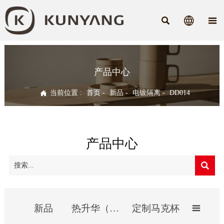



产品中心

当前位置 :
首页
-
新品
-
电镀隔离
-
DD014
产品中心

新品
热升华（影像）杯
定制马克杯
