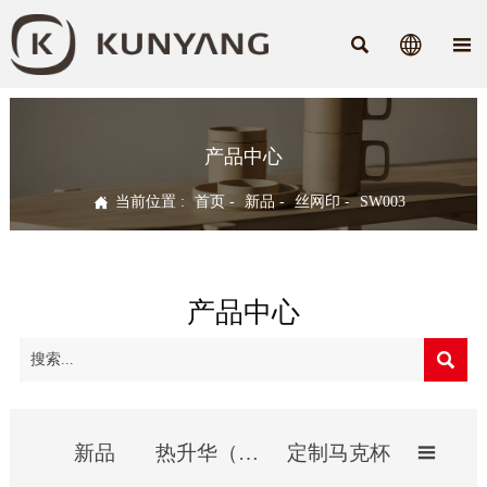



产品中心

当前位置 :
首页
-
新品
-
丝网印
-
SW003
产品中心

新品
热升华（影像）杯
定制马克杯
